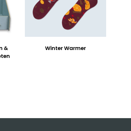
n &
Winter Warmer
eten