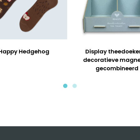
Happy Hedgehog
Display theedoeke
decoratieve magn
gecombineerd