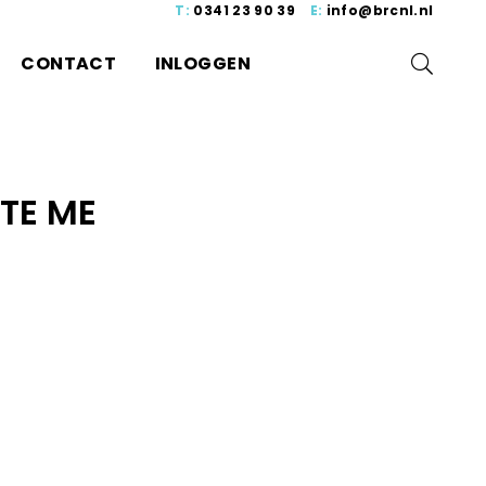
T:
0341 23 90 39
E:
info@brcnl.nl
CONTACT
INLOGGEN
ITE ME