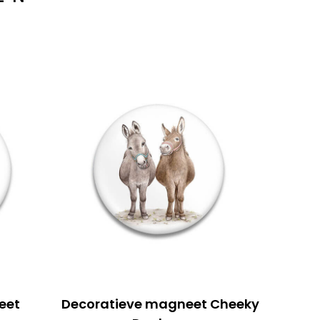
eet
Decoratieve magneet Cheeky
Decor