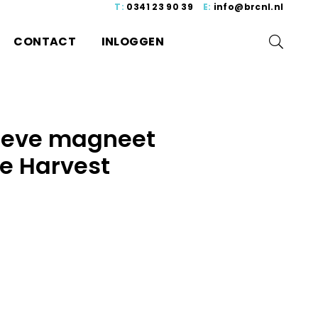
T:
0341 23 90 39
E:
info@brcnl.nl
CONTACT
INLOGGEN
ieve magneet
e Harvest