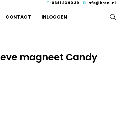
T:
0341 23 90 39
E:
info@brcnl.nl
CONTACT
INLOGGEN
ieve magneet Candy