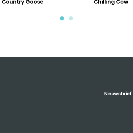
Country Goose
Chilling Cow
Nieuwsbrief