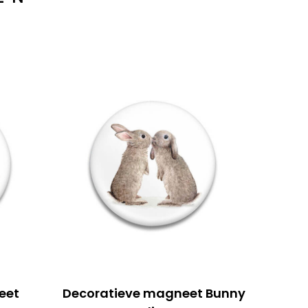
eet
Decoratieve magneet Bunny
Decor