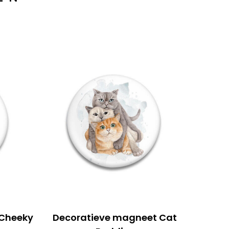
 Cheeky
Decoratieve magneet Cat
De