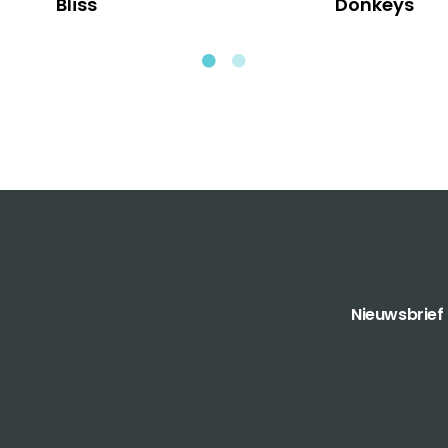
Bliss
Donkeys
Nieuwsbrief