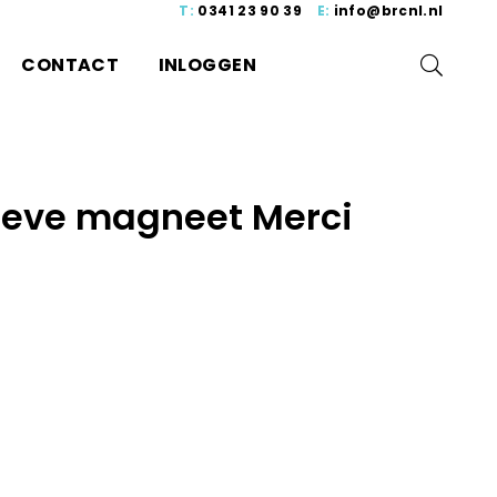
T:
0341 23 90 39
E:
info@brcnl.nl
CONTACT
INLOGGEN
ieve magneet Merci