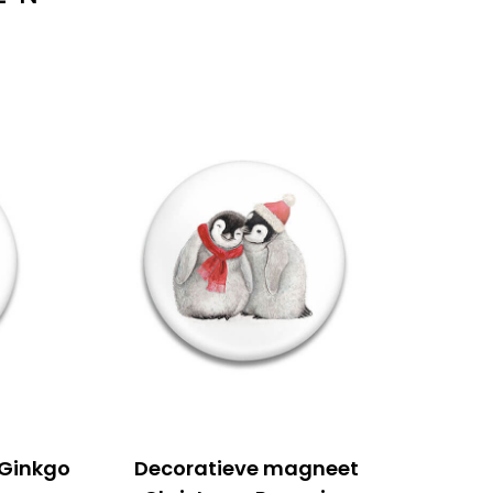
 Ginkgo
Decoratieve magneet
De