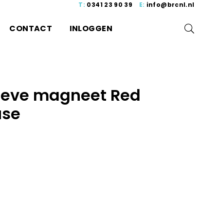
T:
0341 23 90 39
E:
info@brcnl.nl
CONTACT
INLOGGEN
ieve magneet Red
use