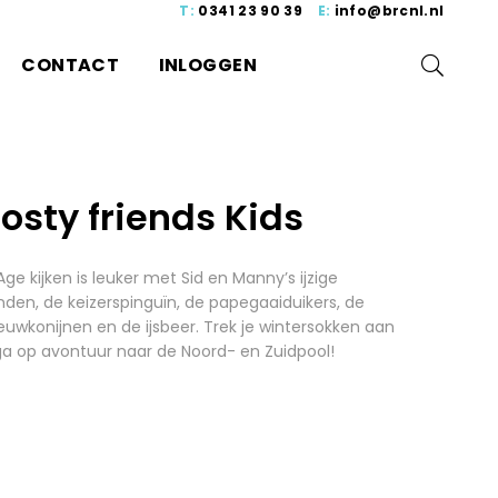
T:
0341 23 90 39
E:
info@brcnl.nl
CONTACT
INLOGGEN
rosty friends Kids
Age kijken is leuker met Sid en Manny’s ijzige
nden, de keizerspinguïn, de papegaaiduikers, de
uwkonijnen en de ijsbeer. Trek je wintersokken aan
ga op avontuur naar de Noord- en Zuidpool!