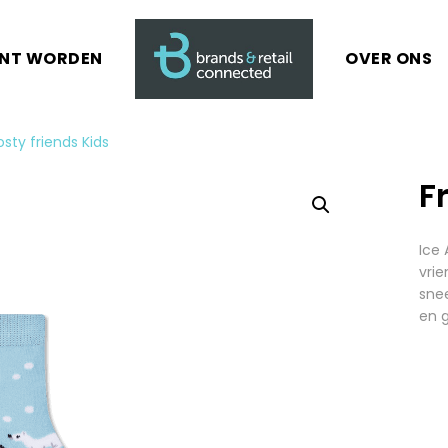
ANT WORDEN
OVER ONS
osty friends Kids
F
Ice 
vrie
snee
en 