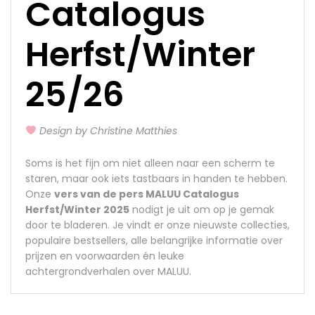
Catalogus
Herfst/Winter
25/26
Design by Christine Matthies
Soms is het fijn om niet alleen naar een scherm te
staren, maar ook iets tastbaars in handen te hebben.
Onze
vers van de pers MALUU Catalogus
Herfst/Winter 2025
nodigt je uit om op je gemak
door te bladeren. Je vindt er onze nieuwste collecties,
populaire bestsellers, alle belangrijke informatie over
prijzen en voorwaarden én leuke
achtergrondverhalen over MALUU.