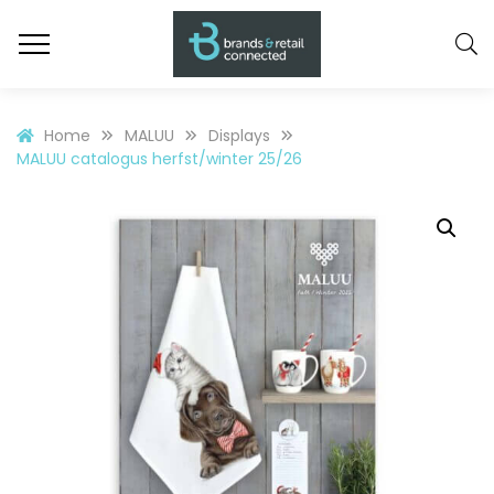
Home
MALUU
Displays
MALUU catalogus herfst/winter 25/26