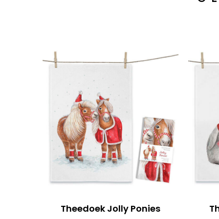
Theedoek Jolly Ponies
T