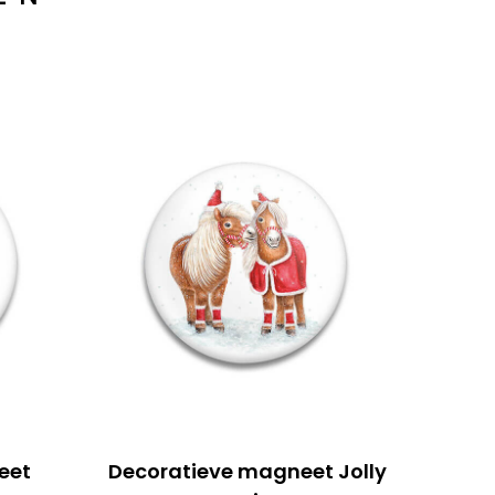
eet
Decoratieve magneet Jolly
Th