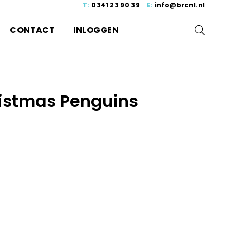
T:
0341 23 90 39
E:
info@brcnl.nl
CONTACT
INLOGGEN
istmas Penguins