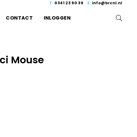
T:
0341 23 90 39
E:
info@brcnl.nl
CONTACT
INLOGGEN
ci Mouse