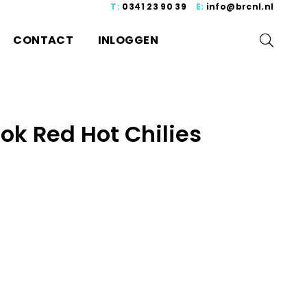
T:
0341 23 90 39
E:
info@brcnl.nl
CONTACT
INLOGGEN
lok Red Hot Chilies