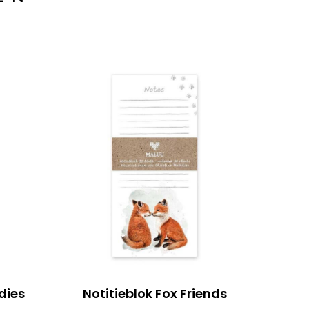
dies
Notitieblok Fox Friends
No