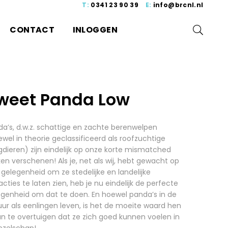
T:
0341 23 90 39
E:
info@brcnl.nl
CONTACT
INLOGGEN
weet Panda Low
a’s, d.w.z. schattige en zachte berenwelpen
wel in theorie geclassificeerd als roofzuchtige
dieren) zijn eindelijk op onze korte mismatched
en verschenen! Als je, net als wij, hebt gewacht op
gelegenheid om ze stedelijke en landelijke
acties te laten zien, heb je nu eindelijk de perfecte
egenheid om dat te doen. En hoewel panda’s in de
ur als eenlingen leven, is het de moeite waard hen
n te overtuigen dat ze zich goed kunnen voelen in