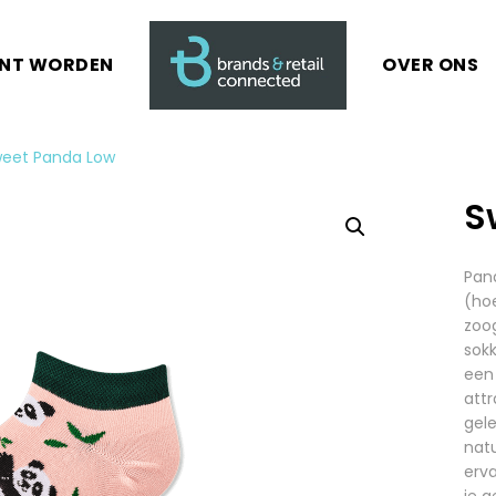
ANT WORDEN
OVER ONS
eet Panda Low
S
Pand
(hoe
zoog
sokk
een 
attr
gel
natu
erva