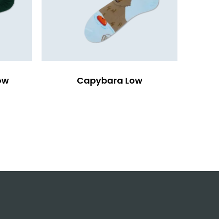
ow
Capybara Low