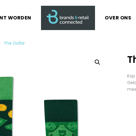
ANT WORDEN
OVER ONS
The Dollar
T
Kop 
Geld
mee