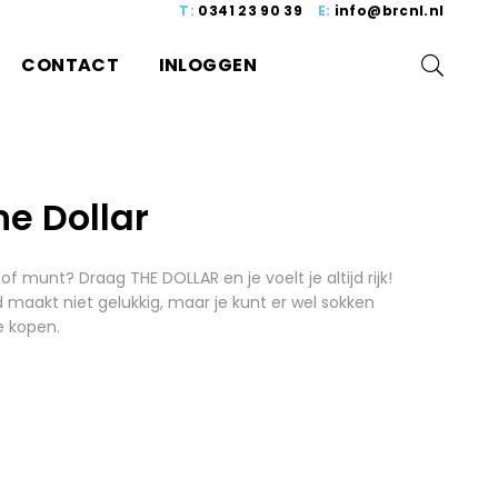
T:
0341 23 90 39
E:
info@brcnl.nl
CONTACT
INLOGGEN
he Dollar
of munt? Draag THE DOLLAR en je voelt je altijd rijk!
 maakt niet gelukkig, maar je kunt er wel sokken
 kopen.