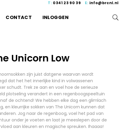
T:
0341 23 90 39
E:
info@brcnl.nl
CONTACT
INLOGGEN
he Unicorn Low
hoornsokken zijn juist datgene waarvan wordt
gd dat het het innerlijke kind in volwassenen
er schudt. Trek ze aan en voel hoe de serieuze
ld plotseling verandert in een regenboogspeeltuin
anaf de ochtend! We hebben elke dag een glimlach
g, en kleurrijke sokken van The Unicorn kunnen dat
anderen. Jog naar de regenboog, voel het pad van
ntuur onder je voeten en laat je meeslepen door de
rvloed aan kleuren en magische spreuken. Ihaaaa!