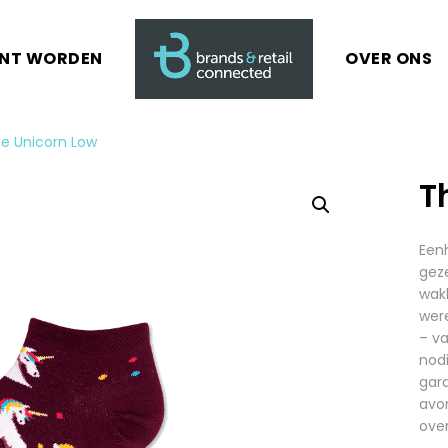
ANT WORDEN
OVER ONS
e Unicorn Low
T
Een
geze
wakk
were
– v
nodi
gar
avo
ove