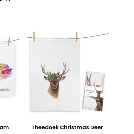
dam
Theedoek Christmas Deer
Theed