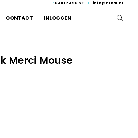
T:
0341 23 90 39
E:
info@brcnl.nl
CONTACT
INLOGGEN
k Merci Mouse