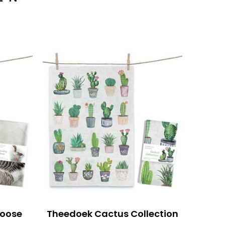
Goose
Theedoek Cactus Collection
Th