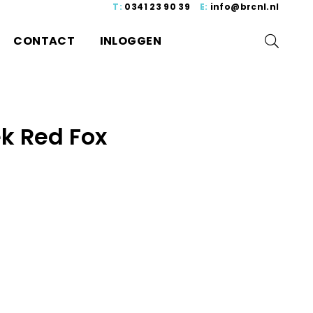
T:
0341 23 90 39
E:
info@brcnl.nl
CONTACT
INLOGGEN
k Red Fox