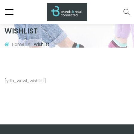
WISHLIST
Home
Wishlist
[yith_wcwl_wishlist]