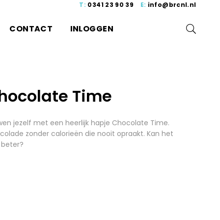
T:
0341 23 90 39
E:
info@brcnl.nl
CONTACT
INLOGGEN
hocolate Time
en jezelf met een heerlijk hapje Chocolate Time.
olade zonder calorieën die nooit opraakt. Kan het
 beter?