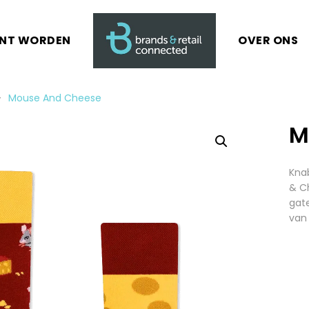
ANT WORDEN
OVER ONS
Mouse And Cheese
M
Knab
& C
gate
van