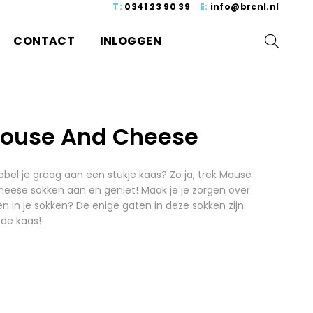
T:
0341 23 90 39
E:
info@brcnl.nl
CONTACT
INLOGGEN
ouse And Cheese
bel je graag aan een stukje kaas? Zo ja, trek Mouse
heese sokken aan en geniet! Maak je je zorgen over
n in je sokken? De enige gaten in deze sokken zijn
 de kaas!