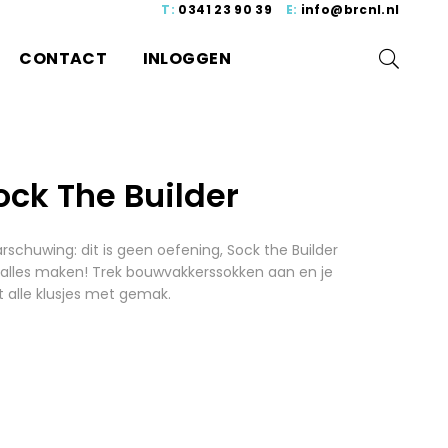
T:
0341 23 90 39
E:
info@brcnl.nl
CONTACT
INLOGGEN
ock The Builder
schuwing: dit is geen oefening, Sock the Builder
 alles maken! Trek bouwvakkerssokken aan en je
 alle klusjes met gemak.