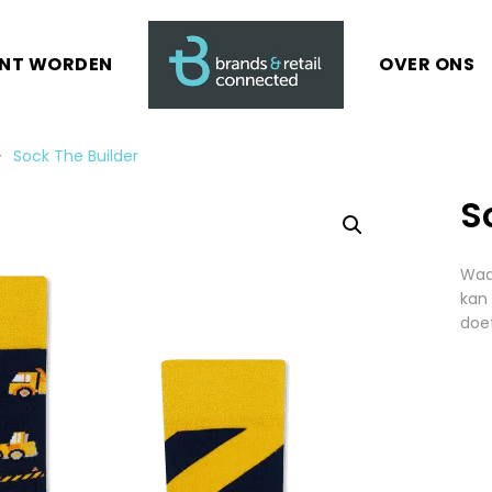
ANT WORDEN
OVER ONS
Sock The Builder
S
Waar
kan
doet