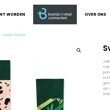
ANT WORDEN
OVER ONS
Sweet Panda
S
Jull
mijn
pand
scha
gev
zijn
over