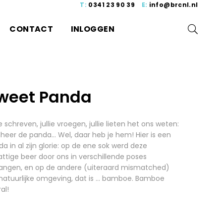
T:
0341 23 90 39
E:
info@brcnl.nl
CONTACT
INLOGGEN
weet Panda
ie schreven, jullie vroegen, jullie lieten het ons weten:
heer de panda… Wel, daar heb je hem! Hier is een
a in al zijn glorie: op de ene sok werd deze
ttige beer door ons in verschillende poses
angen, en op de andere (uiteraard mismatched)
 natuurlijke omgeving, dat is … bamboe. Bamboe
al!